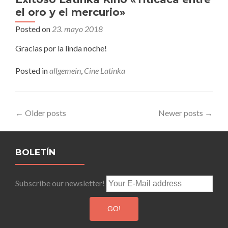
el oro y el mercurio»
Posted on
23. mayo 2018
Gracias por la linda noche!
Posted in
allgemein
,
Cine Latinka
Posts
←
Older posts
Newer posts
→
navigation
BOLETÍN
Subscribe our newsletter!