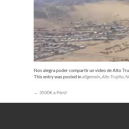
Nos alegra poder compartir un video de Alto Truj
This entry was posted in
allgemein
,
Alto Trujillo
,
N
Post
←
3500€ a Perú!
navigation