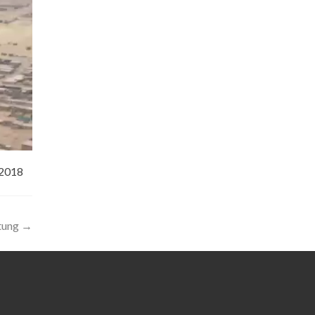
 2018
tung
→