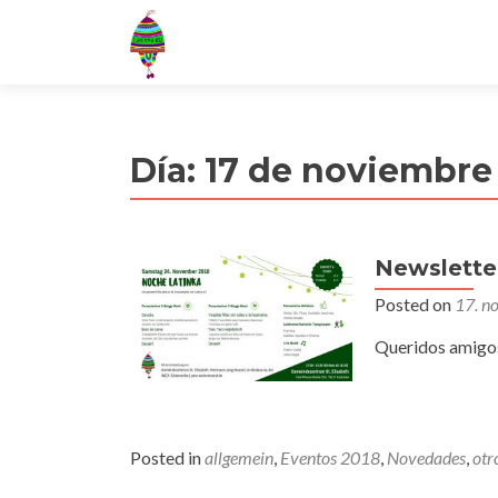
Día:
17 de noviembre
Newslette
Posted on
17. n
Queridos amigos
Posted in
allgemein
,
Eventos 2018
,
Novedades
,
otr