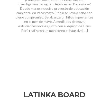
investigación del agua – Avances en Pacasmayo!
entra e
Desde marzo, nuestro proyecto de educación
uste
ambiental en Pacasmayo (Perú) se lleva a cabo con
comunida
pleno compromiso. Se alcanzaron hitos importantes
eta
en el mes de mayo. A mediados de mayo,
parti
estudiantes locales junto con el equipo de Ficus
inic
[…]
Perú realizaron un monitoreo exhaustivo
LATINKA BOARD