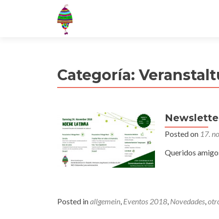
Categoría:
Veranstal
Newslette
Posted on
17. n
Queridos amigos
Posted in
allgemein
,
Eventos 2018
,
Novedades
,
otr