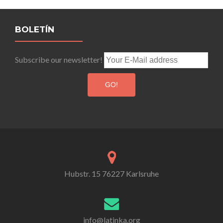
Posts
navigation
BOLETÍN
Subscribe our newsletter!
Hubstr. 15 76227 Karlsruhe
info@latinka.org