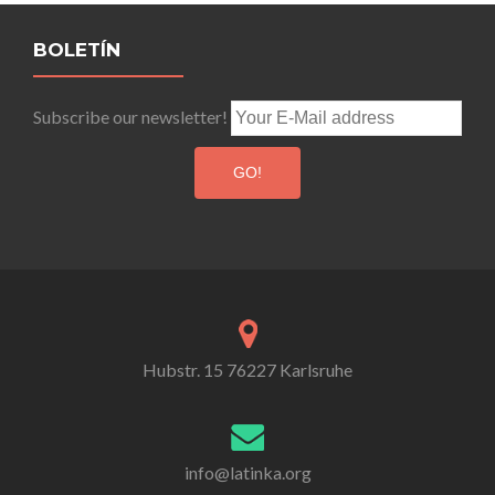
navigation
BOLETÍN
Subscribe our newsletter!
Hubstr. 15 76227 Karlsruhe
info@latinka.org