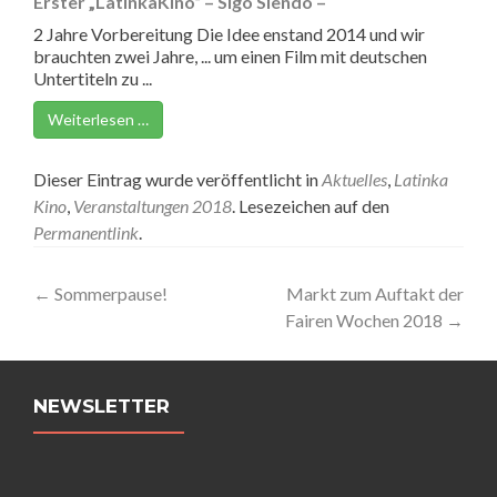
Erster „LatinkaKino“ – Sigo Siendo –
2 Jahre Vorbereitung Die Idee enstand 2014 und wir
brauchten zwei Jahre, ... um einen Film mit deutschen
Untertiteln zu ...
Weiterlesen …
Dieser Eintrag wurde veröffentlicht in
Aktuelles
,
Latinka
Kino
,
Veranstaltungen 2018
. Lesezeichen auf den
Permanentlink
.
Artikel-
←
Sommerpause!
Markt zum Auftakt der
Fairen Wochen 2018
→
Navigation
NEWSLETTER