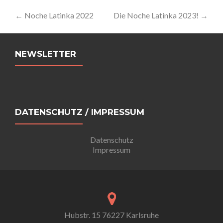
Artikel-
←
Noche Latinka 2022
Die Noche Latinka 2023!
→
Navigation
NEWSLETTER
DATENSCHUTZ / IMPRESSUM
Datenschutz
Impressum
Hubstr. 15 76227 Karlsruhe