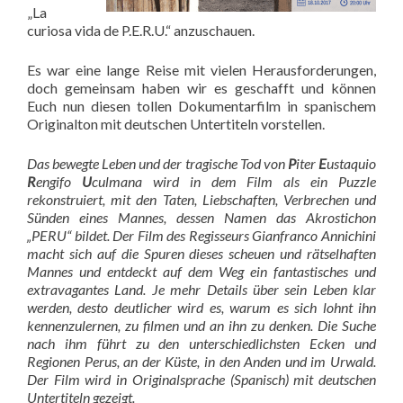
„La
curiosa vida de P.E.R.U.“ anzuschauen.
Es war eine lange Reise mit vielen Herausforderungen,
doch gemeinsam haben wir es geschafft und können
Euch nun diesen tollen Dokumentarfilm in spanischem
Originalton mit deutschen Untertiteln vorstellen.
Das bewegte Leben und der tragische Tod von
P
iter
E
ustaquio
R
engifo
U
culmana wird in dem Film als ein
Puzzle
rekonstruiert, mit den Taten, Liebschaften, Verbrechen und
Sünden eines Mannes, dessen Namen das Akrostichon
„PERU“ bildet. Der Film des Regisseurs Gianfranco Annichini
macht sich auf die Spuren dieses scheuen und rätselhaften
Mannes und entdeckt auf dem Weg ein fantastisches und
extravagantes Land. Je mehr Details über sein Leben klar
werden, desto deutlicher wird es, warum es sich lohnt ihn
kennenzulernen, zu filmen und an ihn zu denken. Die Suche
nach ihm führt zu den unterschiedlichsten Ecken und
Regionen Perus, an der Küste, in den Anden und im Urwald.
Der Film wird in Originalsprache (Spanisch) mit deutschen
Untertiteln gezeigt.