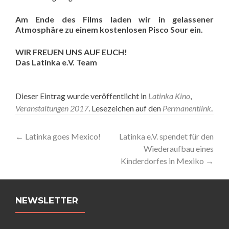
Am Ende des Films laden wir in gelassener
Atmosphäre zu einem kostenlosen Pisco Sour ein.
WIR FREUEN UNS AUF EUCH!
Das Latinka e.V. Team
Dieser Eintrag wurde veröffentlicht in
Latinka Kino
,
Veranstaltungen 2017
. Lesezeichen auf den
Permanentlink
.
Artikel-
←
Latinka goes Mexico!
Latinka e.V. spendet für den
Wiederaufbau eines
Navigation
Kinderdorfes in Mexiko
→
NEWSLETTER