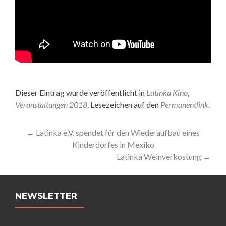
Dieser Eintrag wurde veröffentlicht in
Latinka Kino
,
Veranstaltungen 2018
. Lesezeichen auf den
Permanentlink
.
Artikel-
←
Latinka e.V. spendet für den Wiederaufbau eines
Kinderdorfes in Mexiko
Navigation
Latinka Weinverkostung
→
NEWSLETTER