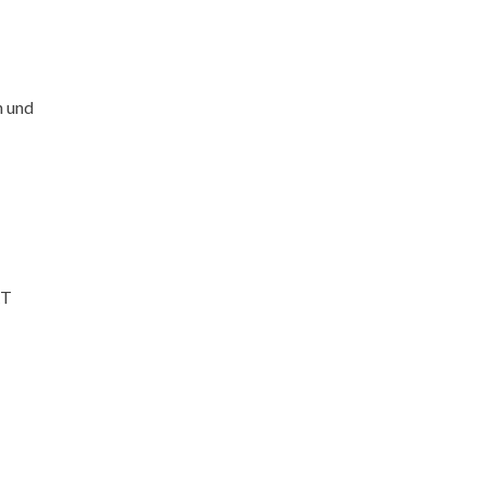
n und
RT