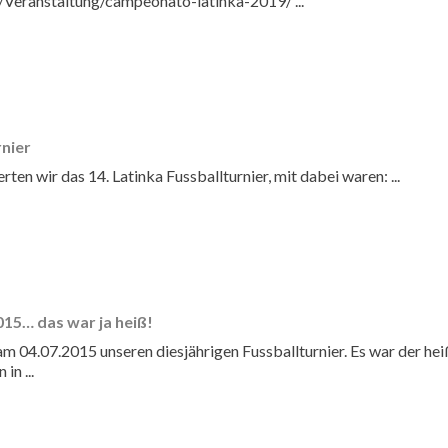
/Veranstaltung/campeonato-latinka-2019/ ...
rnier
ten wir das 14. Latinka Fussballturnier, mit dabei waren: ...
15… das war ja heiß!
am 04.07.2015 unseren diesjährigen Fussballturnier. Es war der he
in ...