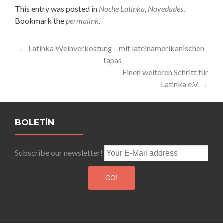
This entry was posted in
Noche Latinka
,
Novedades
.
Bookmark the
permalink
.
Post
←
Latinka Weinverkostung – mit lateinamerikanischen
Tapas
navigation
Einen weiteren Schritt für
Latinka e.V.
→
BOLETÍN
Subscribe our newsletter!