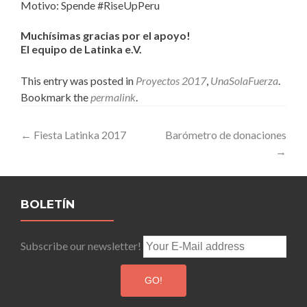
Motivo: Spende #RiseUpPeru
Muchísimas gracias por el apoyo!
El equipo de Latinka e.V.
This entry was posted in
Proyectos 2017
,
UnaSolaFuerza
.
Bookmark the
permalink
.
Post
←
Fiesta Latinka 2017
Barómetro de donaciones
→
navigation
BOLETÍN
Subscribe our newsletter!