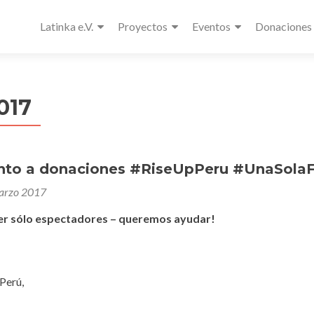
Latinka e.V.
Proyectos
Eventos
Donaciones
017
to a donaciones #RiseUpPeru #UnaSolaF
arzo 2017
r sólo espectadores – queremos ayudar!
Perú,