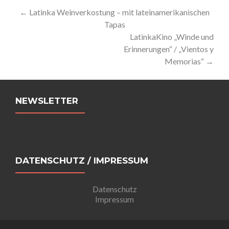
Artikel-
←
Latinka Weinverkostung – mit lateinamerikanischen
Tapas
Navigation
LatinkaKino „Winde und
Erinnerungen“ / „Vientos y
Memorias“
→
NEWSLETTER
DATENSCHUTZ / IMPRESSUM
Datenschutz
Impressum