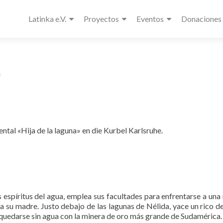
Latinka e.V.
Proyectos
Eventos
Donaciones
a
ntal «Hija de la laguna» en die Kurbel Karlsruhe.
 espíritus del agua, emplea sus facultades para enfrentarse a una
a su madre. Justo debajo de las lagunas de Nélida, yace un rico d
quedarse sin agua con la minera de oro más grande de Sudamérica.