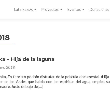
Latinka e.V.
Proyectos
Eventos
Donaciones
018
ka – Hija de la laguna
nero 2018
ka, En febrero podrán disfrutar de la película documental «Hija 
er en los Andes que habla con los espíritus del agua, emplea s
 madre. Justo debajo de
[…]