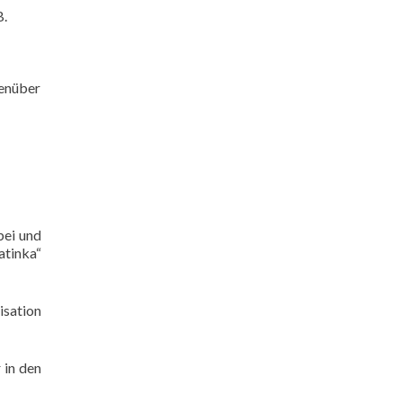
B.
genüber
bei und
atinka“
isation
 in den