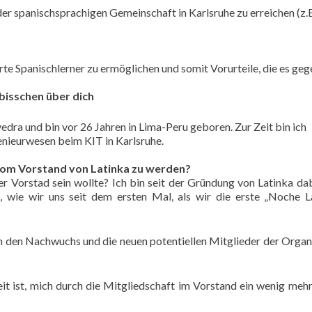
er spanischsprachigen Gemeinschaft in Karlsruhe zu erreichen (z.
erte Spanischlerner zu ermöglichen und somit Vorurteile, die es ge
n bisschen über dich
dra und bin vor 26 Jahren in Lima-Peru geboren. Zur Zeit bin ich
nieurwesen beim KIT in Karlsruhe.
vom Vorstand von Latinka zu werden?
er Vorstad sein wollte? Ich bin seit der Gründung von Latinka da
, wie wir uns seit dem ersten Mal, als wir die erste „Noche L
n den Nachwuchs und die neuen potentiellen Mitglieder der Organ
it ist, mich durch die Mitgliedschaft im Vorstand ein wenig mehr