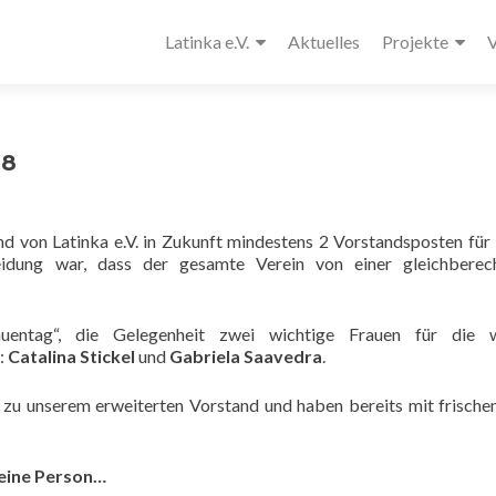
Latinka e.V.
Aktuelles
Projekte
V
18
d von Latinka e.V. in Zukunft mindestens 2 Vorstandsposten für
heidung war, dass der gesamte Verein von einer gleichberech
auentag“, die Gelegenheit zwei wichtige Frauen für die w
:
Catalina Stickel
und
Gabriela Saavedra
.
 zu unserem erweiterten Vorstand und haben bereits mit frische
 deine Person…