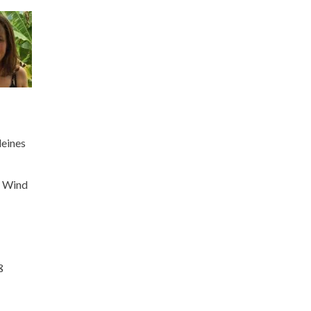
leines
n Wind
ß