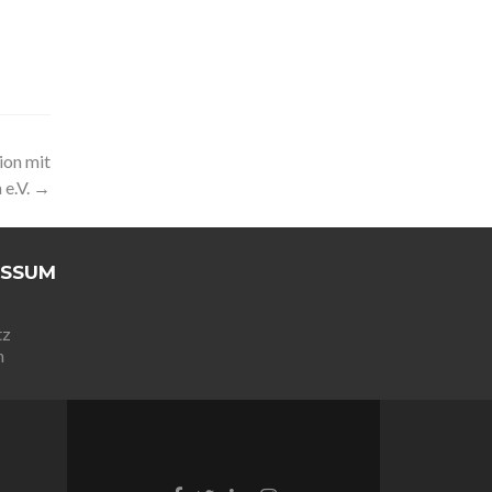
on mit
 e.V.
→
ESSUM
tz
m