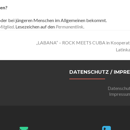
hen?
 oder bei jüngeren Menschen im Allgemeinen bekommt.
Mitglied
. Lesezeichen auf den
Permanentlink
.
„LABANA“ – ROCK MEETS CUBA in Kooperati
Latinka
DATENSCHUTZ / IMPR
Datenschu
Impressu