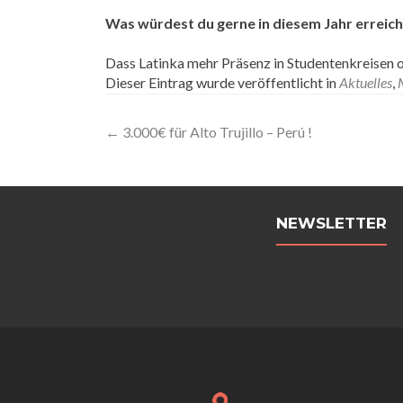
Was würdest du gerne in diesem Jahr erreic
Dass Latinka mehr Präsenz in Studentenkreisen
Dieser Eintrag wurde veröffentlicht in
Aktuelles
,
Artikel-
←
3.000€ für Alto Trujillo – Perú !
Navigation
NEWSLETTER