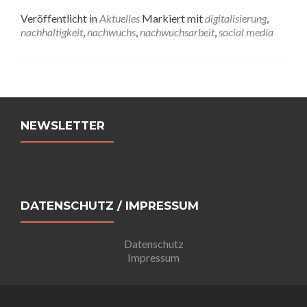
Veröffentlicht in
Aktuelles
Markiert mit
digitalisierung
,
nachhaltigkeit
,
nachwuchs
,
nachwuchsarbeit
,
social media
Beitrags-
Navigation
NEWSLETTER
DATENSCHUTZ / IMPRESSUM
Datenschutz
Impressum