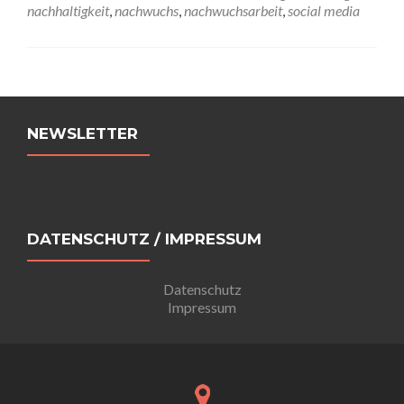
nachhaltigkeit
,
nachwuchs
,
nachwuchsarbeit
,
social media
Beitrags-
Navigation
NEWSLETTER
DATENSCHUTZ / IMPRESSUM
Datenschutz
Impressum