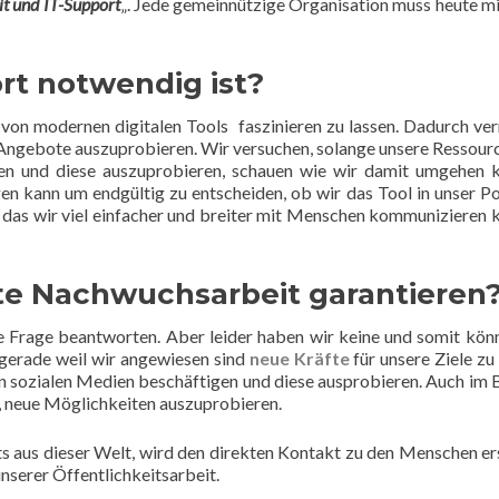
t und IT-Support
„. Jede gemeinnützige Organisation muss heute mi
rt notwendig ist?
 von modernen digitalen Tools faszinieren zu lassen. Dadurch ver
e Angebote auszuprobieren. Wir versuchen, solange unsere Ressour
en und diese auszuprobieren, schauen wie wir damit umgehen 
en kann um endgültig zu entscheiden, ob wir das Tool in unser Po
 das wir viel einfacher und breiter mit Menschen kommunizieren 
te Nachwuchsarbeit garantieren
e Frage beantworten. Aber leider haben wir keine und somit kön
erade weil wir angewiesen sind
neue Kräfte
für unsere Ziele zu
en sozialen Medien beschäftigen und diese ausprobieren. Auch im 
t, neue Möglichkeiten auszuprobieren.
ts aus dieser Welt, wird den direkten Kontakt zu den Menschen er
nserer Öffentlichkeitsarbeit.