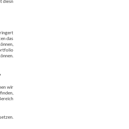
t diesn
ringert
cen das
können,
rtfolio
können.
?
nen wir
 finden,
Bereich
setzen.