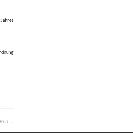
 Jahres
rdnung
erú !
→