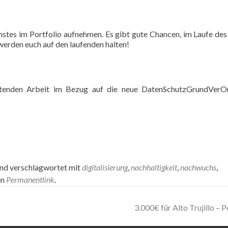
stes im Portfolio aufnehmen. Es gibt gute Chancen, im Laufe des
werden euch auf den laufenden halten!
reitenden Arbeit im Bezug auf die neue DatenSchutzGrundVerO
nd verschlagwortet mit
digitalisierung
,
nachhaltigkeit
,
nachwuchs
,
en
Permanentlink
.
3.000€ für Alto Trujillo – P