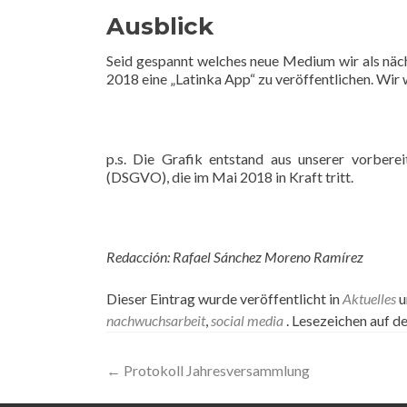
Ausblick
Seid gespannt welches neue Medium wir als näch
2018 eine „Latinka App“ zu veröffentlichen. Wir 
p.s. Die Grafik entstand aus unserer vorbe
(DSGVO), die im Mai 2018 in Kraft tritt.
Redacción: Rafael Sánchez Moreno Ramírez
Dieser Eintrag wurde veröffentlicht in
Aktuelles
u
nachwuchsarbeit
,
social media
. Lesezeichen auf d
Artikel-
←
Protokoll Jahresversammlung
Navigation