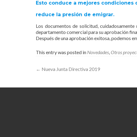
Esto conduce a mejores condiciones de
reduce la presión de emigrar.
Los documentos de solicitud, cuidadosamente 
departamento comercial para su aprobación fina
Después de una aprobación exitosa, podemos em
This entry was posted in
Novedades
,
Otros proyec
Post
←
Nueva Junta Directiva 2019
navigation