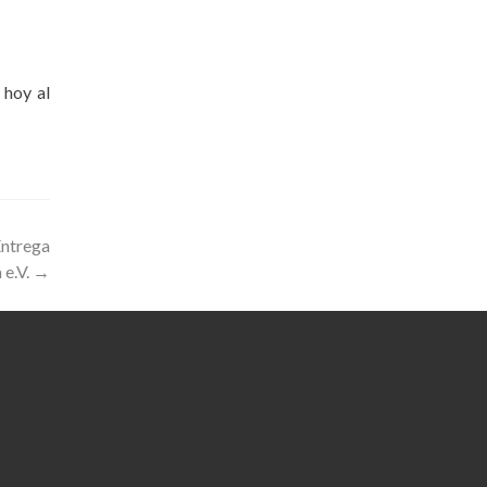
 hoy al
Entrega
 e.V.
→