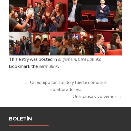
This entry was posted in
allgemein
,
Cine Latinka
.
Bookmark the
permalink
.
Post
←
Un equipo tan sólido y fuerte como sus
colaboradores.
navigation
Una pausa y volvemos
→
BOLETÍN