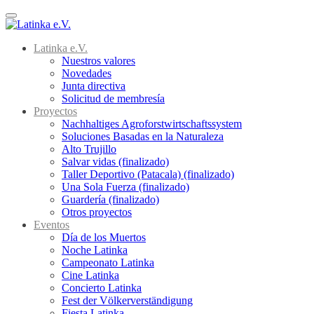
Menu
Latinka e.V.
Nuestros valores
Novedades
Junta directiva
Solicitud de membresía
Proyectos
Nachhaltiges Agroforstwirtschaftssystem
Soluciones Basadas en la Naturaleza
Alto Trujillo
Salvar vidas (finalizado)
Taller Deportivo (Patacala) (finalizado)
Una Sola Fuerza (finalizado)
Guardería (finalizado)
Otros proyectos
Eventos
Día de los Muertos
Noche Latinka
Campeonato Latinka
Cine Latinka
Concierto Latinka
Fest der Völkerverständigung
Fiesta Latinka