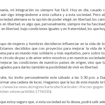
ania, mi integración no siempre fue fácil. Hoy en día, casado 
 aún sigo integrándome a esta cultura y a esta sociedad. Pero a
sociedad alemana es la opción de poder elegir, en libertad, los cam
s en libertad, es algo que, personalmente, siempre me ha fascinad
 en libertad, bajo condiciones iguales y en fraternidad, los que hoy
rupo de mujeres y hombres decidieron influenciar en la vida de lo
 Estamos decididos que con proyectos para mejorar la vida de 
ena para un mundo más solidario y más equitativo, pero sobre t
n círculo de paz y de amor entre nosotros y en nuestras sociedades
ejorar las condiciones de nuestros países de origen, sino que 
giados para darles también la posibilidad de vivir en libertad.
uhe, los invito personalmente este sábado a las 5:30 p.m. a Du
rmar una cadena de luces. Hagamos que la luz de este mundo bri
s://www.ka-news.de/region/karlsruhe/Karlsruhe~/Kerzen-gegen-
eichen-setzen;art6066,1776035
).
e estoy seguro que, si esta sociedad así lo desea, podrá salir ade