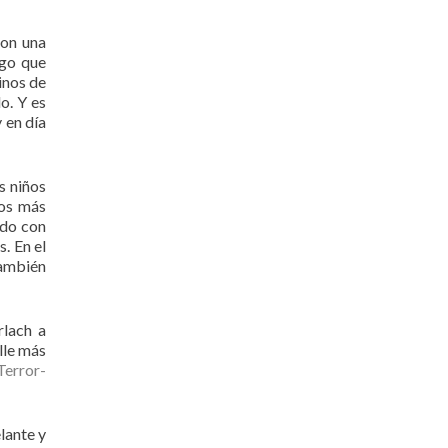
con una
lgo que
inos de
o. Y es
 en día
s niños
los más
odo con
. En el
también
rlach a
lle más
Terror-
lante y