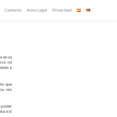
Contacto
Aviso Legal
Privacidad
o en su
arcó mi
miedo e
cho que
 su vez
a poder
ka e.V.