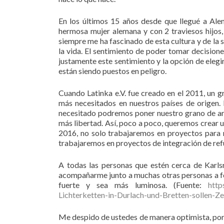
En los últimos 15 años desde que llegué a Alem
hermosa mujer alemana y con 2 traviesos hijos,
siempre me ha fascinado de esta cultura y de la 
la vida. El sentimiento de poder tomar decisione
justamente este sentimiento y la opción de elegir
están siendo puestos en peligro.
Cuando Latinka e.V. fue creado en el 2011, un g
más necesitados en nuestros países de origen.
necesitado podremos poner nuestro grano de ar
más libertad. Así, poco a poco, queremos crear u
2016, no solo trabajaremos en proyectos para m
trabajaremos en proyectos de integración de refu
A todas las personas que estén cerca de Karlsr
acompañarme junto a muchas otras personas a fo
fuerte y sea más luminosa. (Fuente:
http
Lichterketten-in-Durlach-und-Bretten-sollen-Z
Me despido de ustedes de manera optimista, porqu