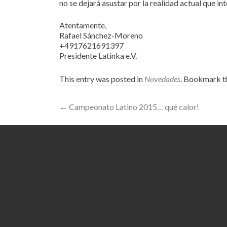
no se dejará asustar por la realidad actual que 
Atentamente,
Rafael Sánchez-Moreno
+4917621691397
Presidente Latinka e.V.
This entry was posted in
Novedades
. Bookmark 
Post
←
Campeonato Latino 2015… qué calor!
navigation