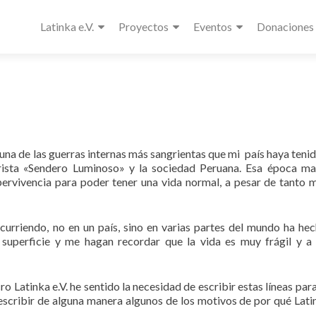
Latinka e.V.
Proyectos
Eventos
Donaciones
 una de las guerras internas más sangrientas que mi país haya tenid
rrorista «Sendero Luminoso» y la sociedad Peruana. Esa época m
upervivencia para poder tener una vida normal, a pesar de tanto 
ocurriendo, no en un país, sino en varias partes del mundo ha he
 superficie y me hagan recordar que la vida es muy frágil y a
ro Latinka e.V. he sentido la necesidad de escribir estas líneas par
scribir de alguna manera algunos de los motivos de por qué Latin