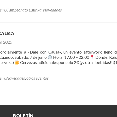
ein
,
Campeonato Latinka
,
Novedades
Causa
nio 2025
cordialmente a «Dale con Causa«, un evento afterwork lleno d
 Cuándo: Sábado, 7 de junio
Hora: 17:00 – 22:00
Dónde: Kais
 cerveza)
Cervezas adicionales por solo 2€ (¡y otras bebidas!!!)
ein
,
Novedades
,
otros eventos
BOLETÍN