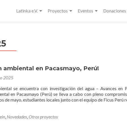
Latinka e.V.
Proyectos
Eventos
Donaciones
25
n ambiental en Pacasmayo, Perú!
nio 2025
iental se encuentra con investigación del agua – Avances en
ntal en Pacasmayo (Perú) se lleva a cabo con pleno compromiso
 de mayo, estudiantes locales junto con el equipo de Ficus Perú 
ein
,
Novedades
,
Otros proyectos