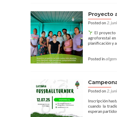
Proyecto 
Posted on
2. ju
El proyecto 
agroforestal en
planificación y 
Posted in
allgem
Campeonat
Posted on
2. ju
Inscripción hast
cuando la tradi
esperan partido