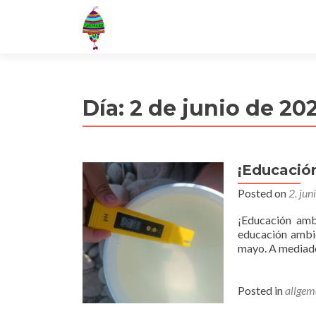
Día:
2 de junio de 20
¡Educació
Posted on
2. ju
¡Educación amb
educación ambie
mayo. A mediados
Posted in
allgem