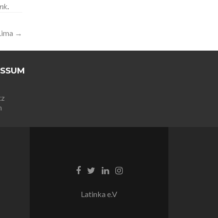
ink
.
Lima
→
ESSUM
tz
m
Latinka e.V