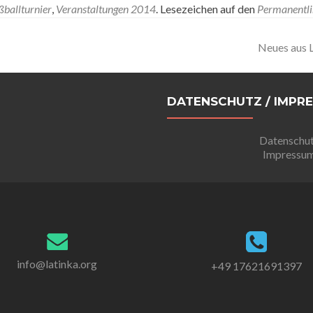
ßballturnier
,
Veranstaltungen 2014
. Lesezeichen auf den
Permanentl
Neues aus 
DATENSCHUTZ / IMPR
Datenschu
Impressu
info@latinka.org
+49 17621691397