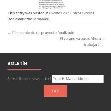
This entry was posted in
Eventos 2017
,
otros eventos
.
Bookmark the
permalink
.
Post
←
Planeamiento de proyecto finalizado!
El verano ya pasó. Ahora a
navigation
trabajar!
→
BOLETÍN
Subscribe our newsletter!