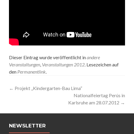
Dieser Eintrag wurde veröffentlicht in
andere
Veranstaltungen
,
Veranstaltungen 2012
. Lesezeichen auf
den
Permanentlink
.
Artikel-
←
Projekt „Kindergarten-Bau Lima“
Nationalfeiertag Perús in
Navigation
Karlsruhe am 28.07.2012
→
NEWSLETTER