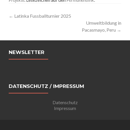
Artikel-
←
Latinka Fussballturnier 2025
Umweltbildung in
Navigation
Pacasmayo, Peru
→
NEWSLETTER
DATENSCHUTZ / IMPRESSUM
Datenschutz
Impressum