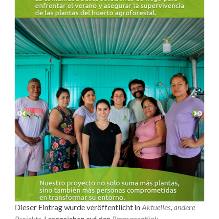
Dieser Eintrag wurde veröffentlicht in
Aktuelles
,
andere
Projekte
. Lesezeichen auf den
Permanentlink
.