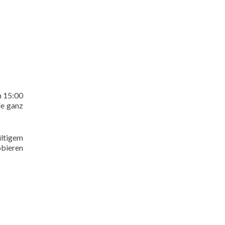
m 15:00
le ganz
ültigem
obieren