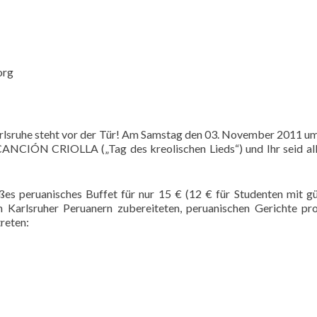
org
Karlsruhe steht vor der Tür! Am Samstag den 03. November 2011 u
CANCIÓN CRIOLLA („Tag des kreolischen Lieds“) und Ihr seid al
ßes peruanisches Buffet für nur 15 € (12 € für Studenten mit g
n Karlsruher Peruanern zubereiteten, peruanischen Gerichte pr
treten: