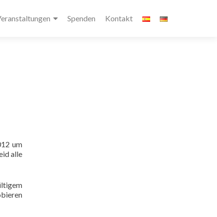
eranstaltungen
Spenden
Kontakt
2012 um
eid alle
ültigem
obieren