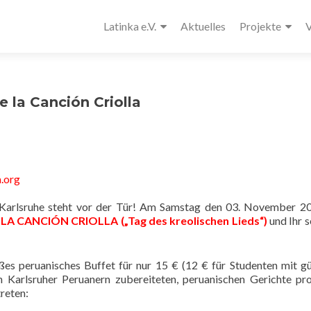
Latinka e.V.
Aktuelles
Projekte
V
e la Canción Criolla
a.org
in Karlsruhe steht vor der Tür! Am Samstag den 03. November 
 LA CANCIÓN CRIOLLA („Tag des kreolischen Lieds“)
und Ihr s
ßes peruanisches Buffet für nur 15 € (12 € für Studenten mit g
n Karlsruher Peruanern zubereiteten, peruanischen Gerichte pr
treten: