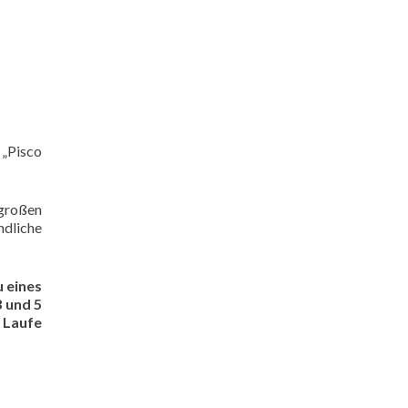
 „Pisco
 großen
ndliche
 eines
 und 5
 Laufe