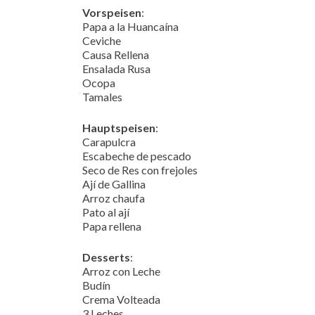
Vorspeisen
:
Papa a la Huancaína
Ceviche
Causa Rellena
Ensalada Rusa
Ocopa
Tamales
Hauptspeisen
:
Carapulcra
Escabeche de pescado
Seco de Res con frejoles
Ají de Gallina
Arroz chaufa
Pato al ají
Papa rellena
Desserts
:
Arroz con Leche
Budín
Crema Volteada
3 Leches