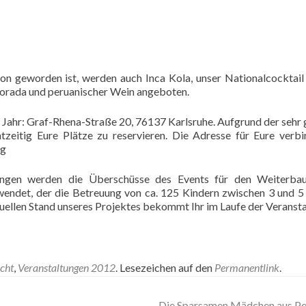
on geworden ist, werden auch Inca Kola, unser Nationalcocktail
Morada und peruanischer Wein angeboten.
en Jahr: Graf-Rhena-Straße 20, 76137 Karlsruhe. Aufgrund der sehr
tzeitig Eure Plätze zu reservieren. Die Adresse für Eure verbi
rg
tungen werden die Überschüsse des Events für den Weiterbau
wendet, der die Betreuung von ca. 125 Kindern zwischen 3 und 5
uellen Stand unseres Projektes bekommt Ihr im Laufe der Veranst
cht
,
Veranstaltungen 2012
. Lesezeichen auf den
Permanentlink
.
Die Sparsamen Mädchen aus P