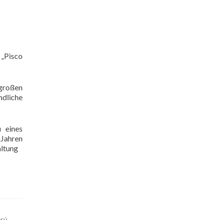
 „Pisco
 großen
ndliche
 eines
 Jahren
altung
erú…
→