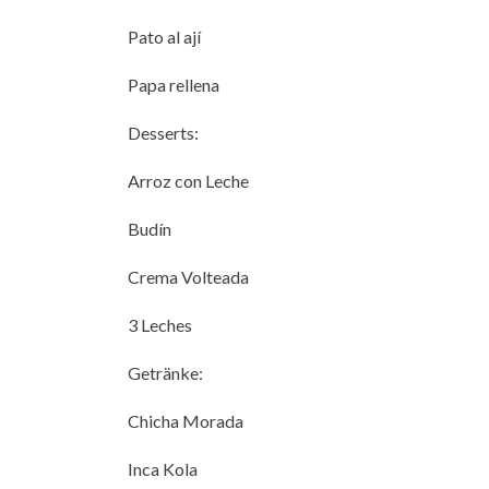
Pato al ají
Papa rellena
Desserts:
Arroz con Leche
Budín
Crema Volteada
3 Leches
Getränke:
Chicha Morada
Inca Kola