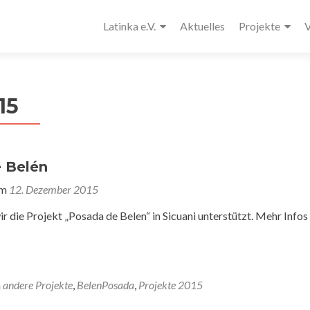
Latinka e.V.
Aktuelles
Projekte
V
15
 Belén
am
12. Dezember 2015
r die Projekt „Posada de Belen“ in Sicuani unterstützt. Mehr Infos 
n
andere Projekte
,
BelenPosada
,
Projekte 2015