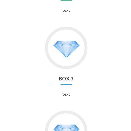
text
BOX 3
text